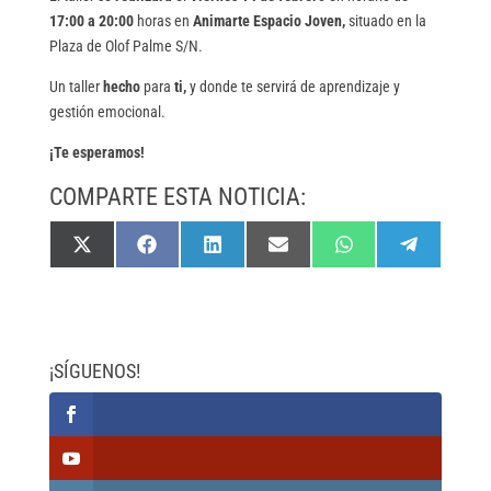
17:00 a 20:00
horas en
Animarte Espacio Joven,
situado en la
Plaza de Olof Palme S/N.
Un taller
hecho
para
ti,
y donde te servirá de aprendizaje y
gestión emocional.
¡Te esperamos!
COMPARTE ESTA NOTICIA:
Compartir
Compartir
Compartir
Compartir
Compartir
Compartir
X
F
L
E
W
T
en
en
en
en
en
en
(
a
i
m
h
e
T
c
n
a
a
l
w
e
k
i
t
e
i
b
e
l
s
g
t
o
d
A
r
t
o
I
p
a
e
k
n
p
m
¡SÍGUENOS!
r
)