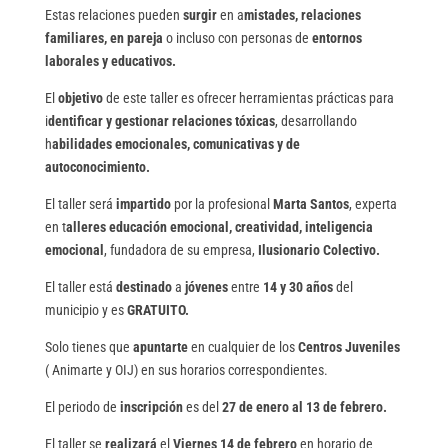
Estas relaciones pueden
surgir
en a
mistades, relaciones
familiares, en pareja
o incluso con personas de
entornos
laborales y educativos.
El
objetivo
de este taller es ofrecer herramientas prácticas para
i
dentificar y gestionar relaciones tóxicas
, desarrollando
h
abilidades emocionales, comunicativas y de
autoconocimiento.
El taller será
impartido
por la profesional
Marta Santos
, experta
en t
alleres educación emocional, creatividad, inteligencia
emocional
, fundadora de su empresa,
Ilusionario Colectivo.
El taller está
destinado
a
jóvenes
entre
14 y 30 años
del
municipio y es
GRATUITO.
Solo tienes que
apuntarte
en cualquier de los
Centros Juveniles
( Animarte y OIJ) en sus horarios correspondientes.
El periodo de
inscripción
es del
27 de enero al 13 de febrero.
El taller se
realizará
el
Viernes
14 de febrero
en horario de