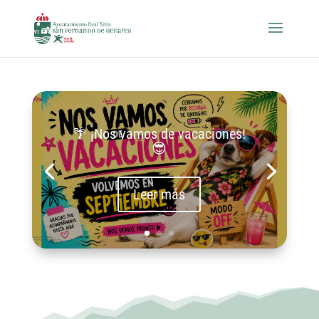
🌴 ¡Nos vamos de vacaciones!
😎
Leer más