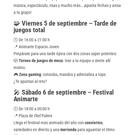
música, espectáculo, risas y mucho más… ¡apunta fechas y avisa
a tu grupo!
🧩
Viernes 5 de septiembre – Tarde de
juegos total
🕓 De 16:00 a 21:00 h
📍 Animarte Espacio Joven
Prepárate para una tarde épica con dos zonas súper potentes:
🎲
Torneo de juegos de mesa
: trae a tu equipo o únete allí
mismo.
🎮
Zona gaming
: consolas, mandos y adrenalina a tope.
¿Te apuntas al reto?
🎤
Sábado 6 de septiembre – Festival
Animarte
🕕 De 18:00 a 00:00 h
📍 Plaza de Olof Palme
Llega el festival más animado del año con
conciertos
,
variedades en directo y una
merienda
para aguantar el ritmo.