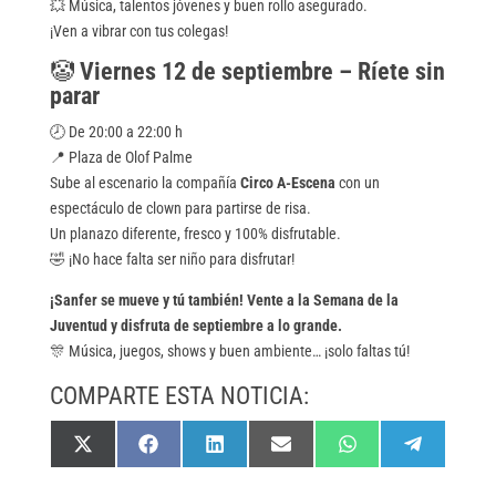
💥 Música, talentos jóvenes y buen rollo asegurado.
¡Ven a vibrar con tus colegas!
🤡
Viernes 12 de septiembre – Ríete sin
parar
🕗 De 20:00 a 22:00 h
📍 Plaza de Olof Palme
Sube al escenario la compañía
Circo A-Escena
con un
espectáculo de clown para partirse de risa.
Un planazo diferente, fresco y 100% disfrutable.
🤣 ¡No hace falta ser niño para disfrutar!
¡Sanfer se mueve y tú también! Vente a la Semana de la
Juventud y disfruta de septiembre a lo grande.
🎊 Música, juegos, shows y buen ambiente… ¡solo faltas tú!
COMPARTE ESTA NOTICIA:
Compartir
Compartir
Compartir
Compartir
Compartir
Compartir
X
F
L
E
W
T
en
en
en
en
en
en
(
a
i
m
h
e
T
c
n
a
a
l