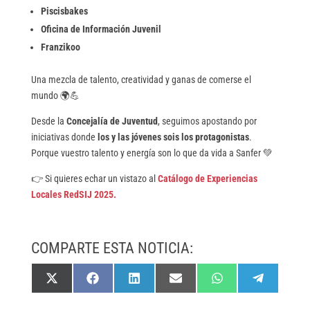
Piscisbakes
Oficina de Información Juvenil
Franzikoo
Una mezcla de talento, creatividad y ganas de comerse el
mundo 🌍💪
Desde la
Concejalía de Juventud
, seguimos apostando por
iniciativas donde
los y las jóvenes sois los protagonistas
.
Porque vuestro talento y energía son lo que da vida a Sanfer 💚
👉 Si quieres echar un vistazo al
Catálogo de Experiencias
Locales RedSIJ 2025.
COMPARTE ESTA NOTICIA:
Compartir
Compartir
Compartir
Compartir
Compartir
Compartir
X
F
L
E
W
T
en
en
en
en
en
en
(
a
i
m
h
e
T
c
n
a
a
l