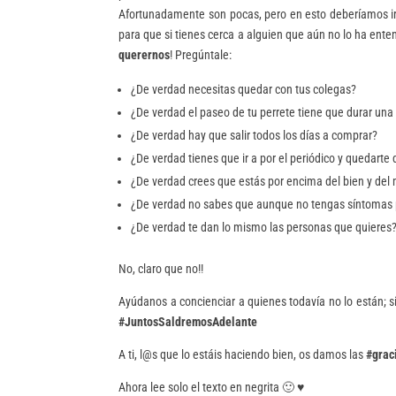
Afortunadamente son pocas, pero en esto deberíamos ir 
para que si tienes cerca a alguien que aún no lo ha ente
querernos
! Pregúntale:
¿De verdad necesitas quedar con tus colegas?
¿De verdad el paseo de tu perrete tiene que durar una
¿De verdad hay que salir todos los días a comprar?
¿De verdad tienes que ir a por el periódico y quedarte
¿De verdad crees que estás por encima del bien y del
¿De verdad no sabes que aunque no tengas síntomas 
¿De verdad te dan lo mismo las personas que quieres
No, claro que no!!
Ayúdanos a concienciar a quienes todavía no lo están; s
#JuntosSaldremosAdelante
A ti, l@s que lo estáis haciendo bien, os damos las
#grac
Ahora lee solo el texto en negrita 🙂
♥