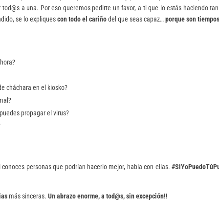
tod@s a una. Por eso queremos pedirte un favor, a ti que lo estás haciendo tan
ndido, se lo expliques
con todo el
cariño
del que seas capaz…
porque son tiempos
 hora?
 de cháchara en el kiosko?
 mal?
puedes propagar el virus?
?
i conoces personas que podrían hacerlo mejor, habla con ellas.
#SiYoPuedoTúP
ias
más sinceras.
Un abrazo enorme, a tod@s, sin excepción!!