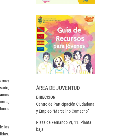
es muy
ÁREA DE JUVENTUD
ario,
ramos
DIRECCIÓN
gamos,
Centro de Participación Ciudadana
ndonos
y Empleo “Marcelino Camacho”
Plaza de Fernando VI, 11. Planta
de las
baja.
didas.