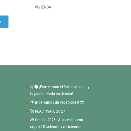
VIVIENDA
r
m
🌞🌑 ¡Este verano el Sol se apaga… y
tú puedes verlo en directo!
🌴 ¡Nos vamos de vacaciones! 😎
🚀 REACTÍVATE 26-27
🌈 Orgullo 2026: ¡A las calles con
orgullo! Disidencia y resistencia