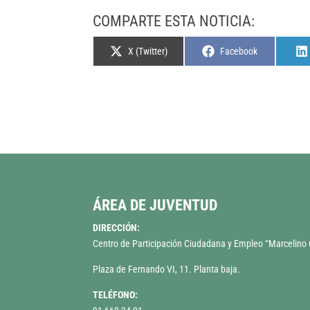
COMPARTE ESTA NOTICIA:
Compartir
Compartir
X (Twitter)
Facebook
en
en
ÁREA DE JUVENTUD
DIRECCIÓN:
Centro de Participación Ciudadana y Empleo “Marcelin
Plaza de Fernando VI, 11. Planta baja.
TELÉFONO: