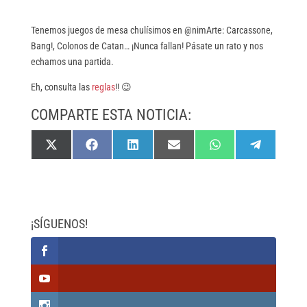
Tenemos juegos de mesa chulísimos en @nimArte: Carcassone,
Bang!, Colonos de Catan… ¡Nunca fallan! Pásate un rato y nos
echamos una partida.
Eh, consulta las
reglas
!! 😉
COMPARTE ESTA NOTICIA:
Compartir
Compartir
Compartir
Compartir
Compartir
Compartir
X
F
L
E
W
T
en
en
en
en
en
en
(
a
i
m
h
e
T
c
n
a
a
l
w
e
k
i
t
e
i
b
e
l
s
g
t
o
d
A
r
t
o
I
p
a
e
k
n
p
m
¡SÍGUENOS!
r
)