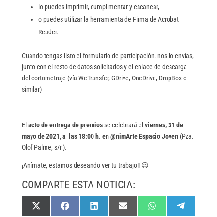
lo puedes imprimir, cumplimentar y escanear,
o puedes utilizar la herramienta de Firma de Acrobat
Reader.
Cuando tengas listo el formulario de participación, nos lo envías,
junto con el resto de datos solicitados y el enlace de descarga
del cortometraje (vía WeTransfer, GDrive, OneDrive, DropBox o
similar)
El
acto de entrega de premios
se celebrará el
viernes, 31 de
mayo de 2021, a las 18:00 h. en @nimArte Espacio Joven
(Pza.
Olof Palme, s/n).
¡Anímate, estamos deseando ver tu trabajo!! 😉
COMPARTE ESTA NOTICIA:
Compartir
Compartir
Compartir
Compartir
Compartir
Compartir
X
F
L
E
W
T
en
en
en
en
en
en
(
a
i
m
h
e