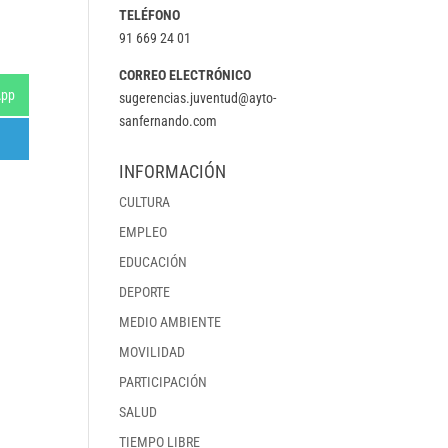
TELÉFONO
91 669 24 01
CORREO ELECTRÓNICO
tir
App
sugerencias.juventud@ayto-
sanfernando.com
INFORMACIÓN
CULTURA
EMPLEO
EDUCACIÓN
DEPORTE
MEDIO AMBIENTE
MOVILIDAD
PARTICIPACIÓN
SALUD
TIEMPO LIBRE