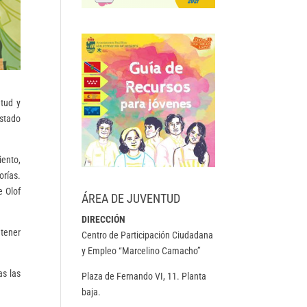
ntud y
estado
iento,
orías.
e Olof
ÁREA DE JUVENTUD
DIRECCIÓN
ntener
Centro de Participación Ciudadana
y Empleo “Marcelino Camacho”
as las
Plaza de Fernando VI, 11. Planta
baja.