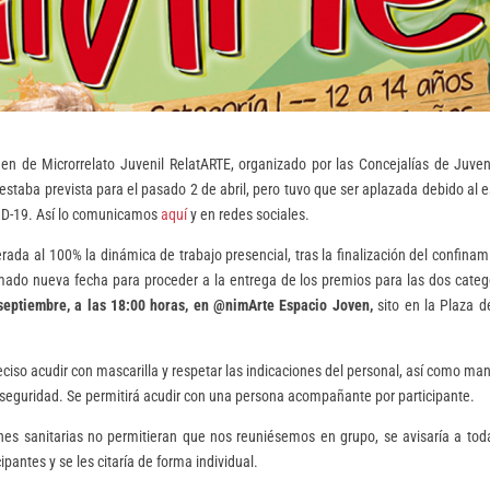
en de Microrrelato Juvenil RelatARTE, organizado por las Concejalías de Juve
taba prevista para el pasado 2 de abril, pero tuvo que ser aplazada debido al 
ID-19. Así lo comunicamos
aquí
y en redes sociales.
ada al 100% la dinámica de trabajo presencial, tras la finalización del confinam
do nueva fecha para proceder a la entrega de los premios para las dos categ
septiembre, a las 18:00 horas, en @nimArte Espacio Joven,
sito en la Plaza d
eciso acudir con mascarilla y respetar las indicaciones del personal, así como ma
e seguridad. Se permitirá acudir con una persona acompañante por participante.
ones sanitarias no permitieran que nos reuniésemos en grupo, se avisaría a tod
ipantes y se les citaría de forma individual.