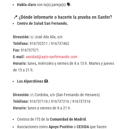
Habla claro
con tu(s) pareja(s) 🗣️.
📍 ¿Dónde informarte o hacerte la prueba en Sanfer?
Centro de Salud San Fernando,
Dirección:
c/ José Alix Alix, s/n
Teléfono:
916732511 / 916737462
Fax:
916737571
E-mail:
sanidad@ayto-sanfernando.com
Horario:
lunes, miércoles y viernes de 8 a 15 h. Martes y jueves
de 15 a 21 h.
Los Alperchines
🏥.
Dirección:
c\ Cordoba, s/n (San Fernando de Henares)
Teléfono:
916737116
/
916737216 / 916737316
Horario:
lunes a viernes de 8 a 21 h.
Centros de ITS de la
Comunidad de Madrid
.
Asociaciones como
Apoyo Positivo
o
CESIDA
que hacen