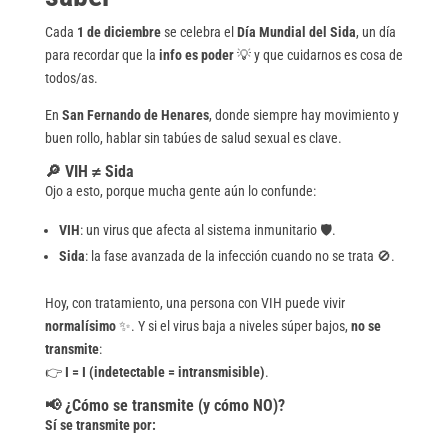
Cada
1 de diciembre
se celebra el
Día Mundial del Sida
, un día
para recordar que la
info es poder
💡 y que cuidarnos es cosa de
todos/as.
En
San Fernando de Henares
, donde siempre hay movimiento y
buen rollo, hablar sin tabúes de salud sexual es clave.
🔎 VIH ≠ Sida
Ojo a esto, porque mucha gente aún lo confunde:
VIH
: un virus que afecta al sistema inmunitario 🛡️.
Sida
: la fase avanzada de la infección cuando no se trata 🚫.
Hoy, con tratamiento, una persona con VIH puede vivir
normalísimo
✨. Y si el virus baja a niveles súper bajos,
no se
transmite
:
👉
I = I (indetectable = intransmisible)
.
📢 ¿Cómo se transmite (y cómo NO)?
Sí se transmite por: