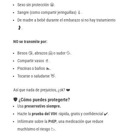
Sexo sin protección 😬.
Sangre (como compartir jeringuillas) 💉.
De madre a bebé durante el embarazo si no hay tratamiento
🤰.
NO se transmite por:
Besos 😘, abrazos 🤗 o sudor 💦.
Compartir vasos 🥤.
Piscinas o baños 🏊.
Tocarse o saludarse 👋.
Así que nada de prejuicios, ¿ok? ❤️
🛡️ ¿Cómo puedes protegerte?
Usa
preservativo siempre.
Hazte la
prueba del VIH
: rápida, gratis y confidencial ✔️.
Infórmate sobre la
PrEP
, una medicación que reduce
muchísimo el riesgo 📉.