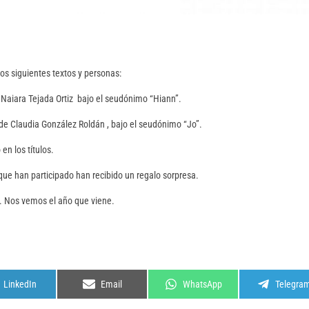
os siguientes textos y personas:
 Naiara Tejada Ortiz bajo el seudónimo “Hiann”.
 de
Claudia González Roldán
, bajo el seudónimo “Jo”.
en los títulos.
 que han participado han recibido un regalo sorpresa.
n. Nos vemos el año que viene.
Compartir
Compartir
Compartir
Comparti
LinkedIn
Email
WhatsApp
Telegra
en
en
en
en