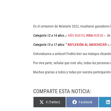
En el certamen de Relatarte 2022, resultaron ganadores l
Categoría 12 a 14 años
:,»
AÑO NUEVO,
VIDA
NUEVA »
de
Categoría 15 a 17 años
:
“
REF
LEXIÓN
AL ANOCHECER
«
,
Enhorabuena a ambos!! Podéis leer sus trabajos clicando 
Por otra parte, señalar que este año, todas las personas
Muchas gracias a todos y todas por vuestra participació
COMPARTE ESTA NOTICIA:
Compartir
Compartir
X (Twitter)
Facebook
en
en