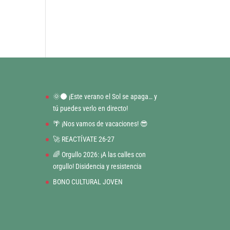
🌞🌑 ¡Este verano el Sol se apaga… y
tú puedes verlo en directo!
🌴 ¡Nos vamos de vacaciones! 😎
🚀 REACTÍVATE 26-27
🌈 Orgullo 2026: ¡A las calles con
orgullo! Disidencia y resistencia
BONO CULTURAL JOVEN