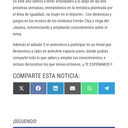
En este año vamos a tener actividades a lo largo de las dos
próximas semanas, centrándonos en la temática planteada por
el Área de Igualdad, «la mujer en el deporte». Con dinámicas y
juegos en los recreos de los Institutos Ferrán Clúa y Vega del
Jarama, concienciando y ampliando conocimientos sobre el
tema.
Además el sábado 5 te animamos a participar en un trivial que
llevaremos a cabo en animArte espacio joven, donde podrás
compartir todo lo que sabes y ampliar tus conocimientos, e
incluso deconstruir los que tenias erróneos. ¡¡ TE ESPERAMOS !!
COMPARTE ESTA NOTICIA:
Compartir
Compartir
Compartir
Compartir
Compartir
Compartir
X
F
L
E
W
T
en
en
en
en
en
en
(
a
i
m
h
e
T
c
n
a
a
l
w
e
k
i
t
e
i
b
e
l
s
g
t
o
d
A
r
t
o
I
p
a
e
k
n
p
m
¡SÍGUENOS!
r
)