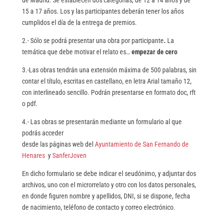
de Madrid. Se establecen dos categorías, de 12 a 14 años y de
15 a 17 años. Los y las participantes deberán tener los años
cumplidos el día de la entrega de premios.
2.- Sólo se podrá presentar una obra por participante
.
La
temática que debe motivar el relato es…
empezar de cero
3.-Las obras tendrán una extensión máxima de 500 palabras, sin
contar el título, escritas en castellano, en letra Arial tamaño 12,
con interlineado sencillo. Podrán presentarse en formato doc, rft
o pdf.
4.- Las obras se presentarán mediante un formulario al que
podrás acceder
desde las páginas web del
Ayuntamiento de San Fernando de
Henares
y
SanferJoven
En dicho formulario se debe indicar el seudónimo, y adjuntar dos
archivos, uno con el microrrelato y otro con los datos personales,
en donde figuren nombre y apellidos, DNI, si se dispone, fecha
de nacimiento, teléfono de contacto y correo electrónico.