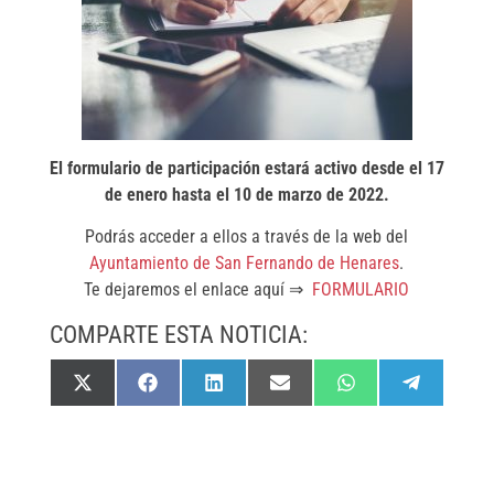
El formulario de participación estará activo desde el 17
de enero hasta el 10 de marzo de 2022.
Podrás acceder a ellos a través de la web del
Ayuntamiento de San Fernando de Henares
.
Te dejaremos el enlace aquí ⇒
FORMULARIO
COMPARTE ESTA NOTICIA:
Compartir
Compartir
Compartir
Compartir
Compartir
Compartir
X
F
L
E
W
T
en
en
en
en
en
en
(
a
i
m
h
e
T
c
n
a
a
l
w
e
k
i
t
e
i
b
e
l
s
g
t
o
d
A
r
t
o
I
p
a