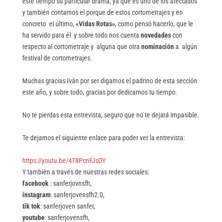
este tiempo su particular drama, ya que es uno de los afectados
y también contarnos el porque de estos cortometrajes y en
concreto el último,
«Vidas Rotas»
, como pensó hacerlo, que le
ha servido para él y sobre todo nos cuenta
novedades
con
respecto al cortometraje y alguna que otra
nominación
a algún
festival de cortometrajes.
Muchas gracias Iván por ser digamos el padrino de esta sección
este año, y sobre todo, gracias por dedicarnos tu tiempo.
No te pierdas esta entrevista, seguro que no te dejará impasible.
Te dejamos el siguiente enlace para poder ver la entrevista:
https://youtu.be/4T8PcnFJsOY
Y también a través de nuestras redes sociales:
facebook
: sanferjovnsfh,
instagram
: sanferjovensfh2.0,
tik tok
: sanferjoven sanfer,
youtube
: sanferjovensfh,