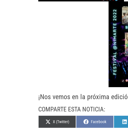
¡Nos vemos en la próxima edició
COMPARTE ESTA NOTICIA:
Compartir
Compartir
X (Twitter)
Facebook
en
en