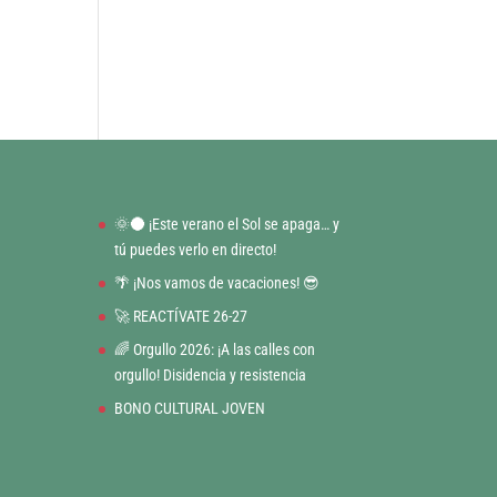
🌞🌑 ¡Este verano el Sol se apaga… y
tú puedes verlo en directo!
🌴 ¡Nos vamos de vacaciones! 😎
🚀 REACTÍVATE 26-27
🌈 Orgullo 2026: ¡A las calles con
orgullo! Disidencia y resistencia
BONO CULTURAL JOVEN