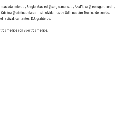
a @demasiada_mierda , Sergio Massed @sergio.massed , AkaFlaka @lechugarecords ,
 Crisitna @cristinadelarue_ , sin olvidarnos de Odín nuestro Técnico de sonido.
l festival, cantantes, DJ, grafiteros.
stros medios son vuestros medios.