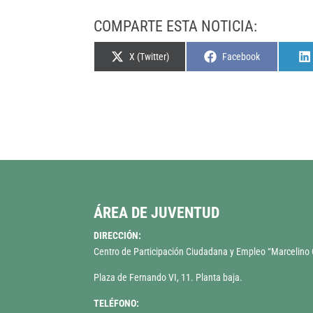
COMPARTE ESTA NOTICIA:
Compartir
Compartir
X (Twitter)
Facebook
en
en
ÁREA DE JUVENTUD
DIRECCIÓN:
Centro de Participación Ciudadana y Empleo “Marcelin
Plaza de Fernando VI, 11. Planta baja.
TELÉFONO: