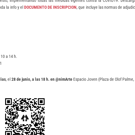
uesto, implementando todas las medidas vigentes contra la COVID19. Descárg
a la info y el
DOCUMENTO DE INSCRIPCION
, que incluye las normas de adjudi
110 a 14 h.
01
lias
, el
28 de junio, a las 18 h. en @nimArte
Espacio Joven (Plaza de Olof Palme, 