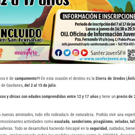
mos ir de
campamento
!!!! En esta ocasión el destino es la
Sierra de Gredos (Ávil
o de Gavilanes,
del 2 al 15 de julio
.
icos y chicas con edades comprendidas entre 12 y 17 años
y tiene un
precio de 
s nuevas amistades, todo ello rodeada/o de naturaleza. Podrás vivir una exper
 emocionantes actividades como
escalada
,
senderismo
,
piragüismo
,
veladas
,
tal
añeras. Todo se desarrollará haciendo hincapié en la
seguridad
, cuidados, biene