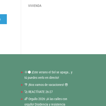
VIVIENDA
r
m
🌞🌑 ¡Este verano el Sol se apaga… y
tú puedes verlo en directo!
🌴 ¡Nos vamos de vacaciones! 😎
🚀 REACTÍVATE 26-27
🌈 Orgullo 2026: ¡A las calles con
orgullo! Disidencia y resistencia