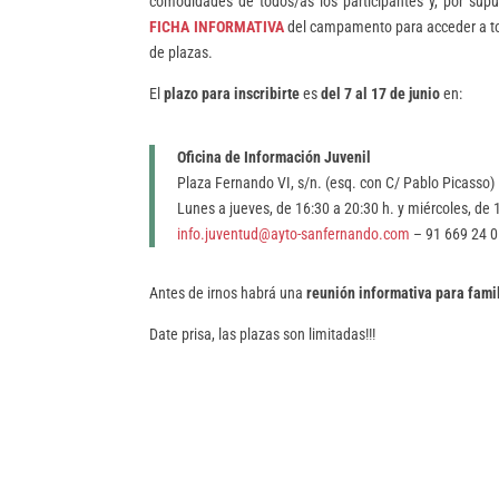
comodidades de todos/as los participantes y, por sup
FICHA INFORMATIVA
del campamento para acceder a tod
de plazas.
El
plazo para inscribirte
es
del 7 al 17 de junio
en:
Oficina de Información Juvenil
Plaza Fernando VI, s/n. (esq. con C/ Pablo Picasso)
Lunes a jueves, de 16:30 a 20:30 h. y miércoles, de 
info.juventud@ayto-sanfernando.com
– 91 669 24 
Antes de irnos habrá una
reunión informativa para fami
Date prisa, las plazas son limitadas!!!