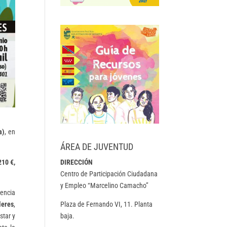
a)
, en
ÁREA DE JUVENTUD
DIRECCIÓN
210 €,
Centro de Participación Ciudadana
y Empleo “Marcelino Camacho”
iencia
Plaza de Fernando VI, 11. Planta
leres
,
baja.
star y