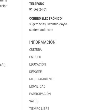
ate la
TELÉFONO
cación
91 669 24 01
CORREO ELECTRÓNICO
sugerencias.juventud@ayto-
sanfernando.com
INFORMACIÓN
CULTURA
EMPLEO
EDUCACIÓN
s/n).
DEPORTE
MEDIO AMBIENTE
MOVILIDAD
PARTICIPACIÓN
SALUD
TIEMPO LIBRE