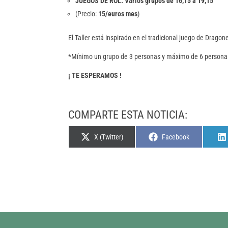
JUEGOS DE ROL: Varios grupos de 16,15 a 19,15
(Precio:
15/euros mes
)
El Taller está inspirado en el tradicional juego de Drag
*Mínimo un grupo de 3 personas y máximo de 6 persona
¡ TE ESPERAMOS !
COMPARTE ESTA NOTICIA:
Compartir
Compartir
X (Twitter)
Facebook
en
en